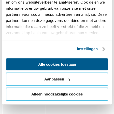
en om ons websiteverkeer te analyseren. Ook delen we
informatie over uw gebruik van onze site met onze
Woonplaats
partners voor social media, adverteren en analyse. Deze
Postcode
partners kunnen deze gegevens combineren met andere
informatie die u aan ze heeft verstrekt of die ze hebben
Telefoonnummer
*
verzameld op basis van uw gebruik van hun services.
Telefoonnummer thuisblijver (in geval van nood)
*
Instellingen
E-mailadres
*
Op welke datum wil je meevaren?
*
Alle cookies toestaan
Heb je dieetwensen?
*
Aanpassen
Geef hier aan wat je dieetwensen zijn (indien van toepassing):
Alleen noodzakelijke cookies