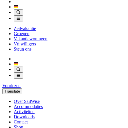
Zeilvakantie
Groepen
Vakantiewoningen
Vrijwilligers
Steun ons
Voorlezen
Translate
Over SailWise
Accommodaties
Activiteiten
Downloads
Contact
Shop