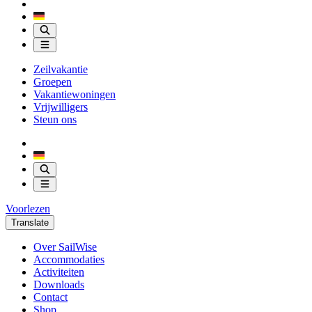
Zeilvakantie
Groepen
Vakantiewoningen
Vrijwilligers
Steun ons
Voorlezen
Translate
Over SailWise
Accommodaties
Activiteiten
Downloads
Contact
Shop