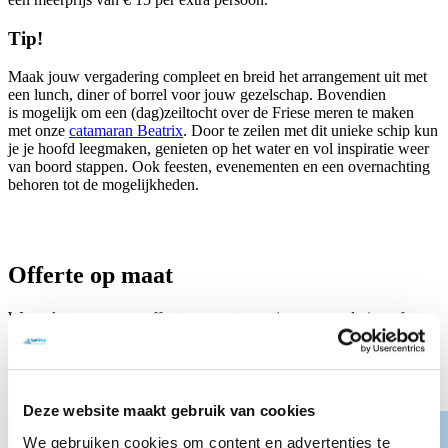
Tip!
Maak jouw vergadering compleet en breid het arrangement uit met
een lunch, diner of borrel voor jouw gezelschap. Bovendien
is mogelijk om een (dag)zeiltocht over de Friese meren te maken
met onze
catamaran Beatrix
. Door te zeilen met dit unieke schip kun
je je hoofd leegmaken, genieten op het water en vol inspiratie weer
van boord stappen. Ook feesten, evenementen en een overnachting
behoren tot de mogelijkheden.
Offerte op maat
We maken graag een offerte op maat voor jouw vergadering of
evenement. Neem vrijblijvend contact met ons op via
boekingen@sailwise.nl
of 0228-350756.
Deze website maakt gebruik van cookies
We gebruiken cookies om content en advertenties te