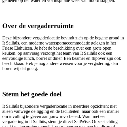
genieten op het water en vol inspiratie weer van boord stappen.
Over de vergaderruimte
Deze bijzondere vergaderlocatie bevindt zich op de begane grond in
It Sailhûs, een moderne watersportaccommodatie gelegen in het
Friese Elahuizen. Je hebt de beschikking over een grote open
keuken, op aanvraag verzorgt het team van It Sailhûs ook een
eenvoudige lunch, borrel of diner. Een beamer en flipover zijn ook
beschikbaar. Heb je nog andere wensen voor je vergadering, dan
horen wij dat graag.
Steun het goede doel
It Sailhûs bijzondere vergaderlocatie in meerdere opzichten: niet
alleen vanwege de ligging en de faciliteiten, maar ook een manier
om invulling te geven aan jouw mvo-beleid. Want met een
vergadering in It Sailhûs, steun je direct SailWise. Onze stichting
maakt watersporten mogelijk voor mensen met een handicap of