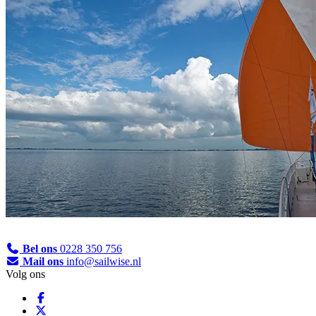
Bel ons
0228 350 756
Mail ons
info@sailwise.nl
Volg ons