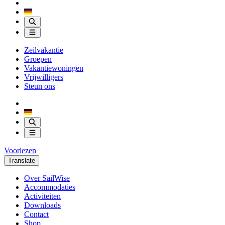
Zeilvakantie
Groepen
Vakantiewoningen
Vrijwilligers
Steun ons
Voorlezen
Translate
Over SailWise
Accommodaties
Activiteiten
Downloads
Contact
Shop