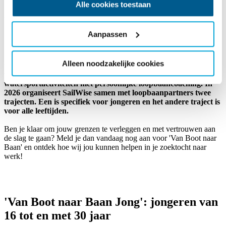
Alle cookies toestaan
Uniek loopbaantraject voor mensen met
een beperking
Aanpassen
'Van Boot naar Baan' is een uniek loopbaantraject voor mensen
Alleen noodzakelijke cookies
met een beperking die klaar zijn voor een nieuwe stap richting
werk. We combineren tijdens een midweek uitdagende
watersportactiviteiten met persoonlijke loopbaancoaching. In
2026 organiseert SailWise samen met loopbaanpartners twee
trajecten. Een is specifiek voor jongeren en het andere traject is
voor alle leeftijden.
Ben je klaar om jouw grenzen te verleggen en met vertrouwen aan
de slag te gaan? Meld je dan vandaag nog aan voor 'Van Boot naar
Baan' en ontdek hoe wij jou kunnen helpen in je zoektocht naar
werk!
'Van Boot naar Baan Jong': jongeren van
16 tot en met 30 jaar