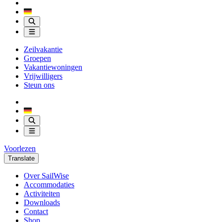
Zeilvakantie
Groepen
Vakantiewoningen
Vrijwilligers
Steun ons
Voorlezen
Translate
Over SailWise
Accommodaties
Activiteiten
Downloads
Contact
Shop