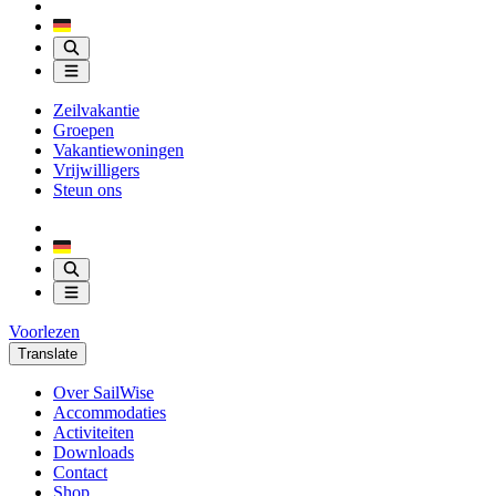
Zeilvakantie
Groepen
Vakantiewoningen
Vrijwilligers
Steun ons
Voorlezen
Translate
Over SailWise
Accommodaties
Activiteiten
Downloads
Contact
Shop