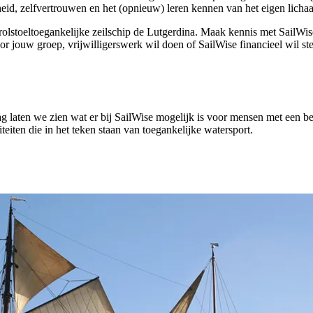
eid, zelfvertrouwen en het (opnieuw) leren kennen van het eigen licha
n rolstoeltoegankelijke zeilschip de Lutgerdina. Maak kennis met Sail
voor jouw groep, vrijwilligerswerk wil doen of SailWise financieel wil s
ag laten we zien wat er bij SailWise mogelijk is voor mensen met een b
teiten die in het teken staan van toegankelijke watersport.