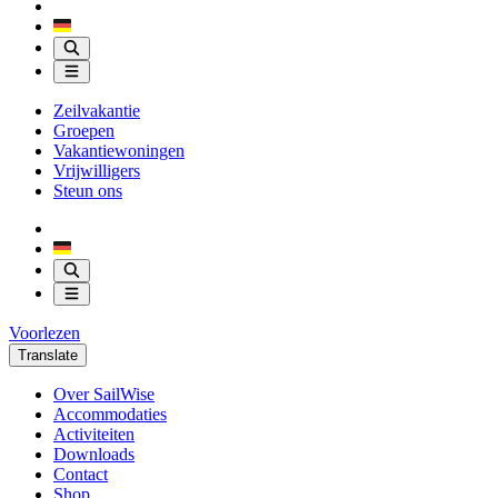
Zeilvakantie
Groepen
Vakantiewoningen
Vrijwilligers
Steun ons
Voorlezen
Translate
Over SailWise
Accommodaties
Activiteiten
Downloads
Contact
Shop