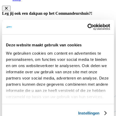
Leg jij ook een dakpan op het Commandeurshuis?!
Na jaren van weer en wind begint het dak van het
Commandeurshuis ons letterlijk in de steek te laten. Het dak lekt, de
huidige dakpannen zijn versleten en goede isolatie ontbreekt nog
volledig.
Deze website maakt gebruik van cookies
Doneer hier
Sluiten
Contact
Steun ons
We gebruiken cookies om content en advertenties te
Voorlezen
personaliseren, om functies voor social media te bieden
Translate
Home
Bedankt!
en om ons websiteverkeer te analyseren. Ook delen we
informatie over uw gebruik van onze site met onze
Bedankt!
partners voor social media, adverteren en analyse. Deze
partners kunnen deze gegevens combineren met andere
informatie die u aan ze heeft verstrekt of die ze hebben
verzameld op basis van uw gebruik van hun services.
Instellingen