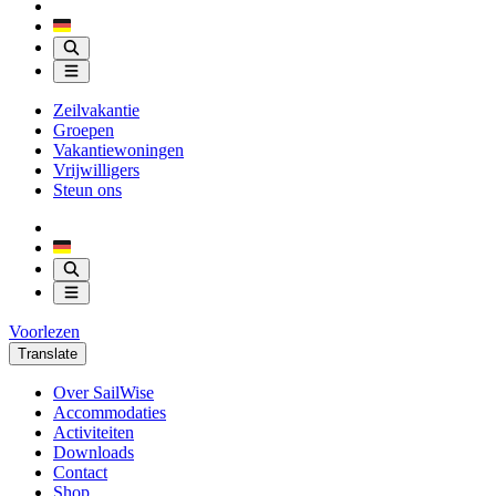
Zeilvakantie
Groepen
Vakantiewoningen
Vrijwilligers
Steun ons
Voorlezen
Translate
Over SailWise
Accommodaties
Activiteiten
Downloads
Contact
Shop