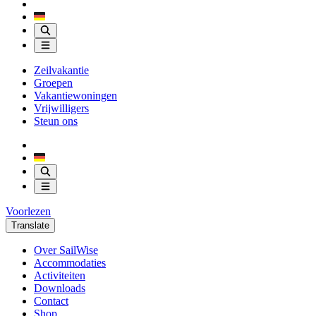
Zeilvakantie
Groepen
Vakantiewoningen
Vrijwilligers
Steun ons
Voorlezen
Translate
Over SailWise
Accommodaties
Activiteiten
Downloads
Contact
Shop