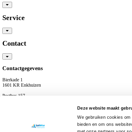
Service
Contact
Contactgegevens
Bierkade 1
1601 KR Enkhuizen
Postbus 157
1600 AD Enkhuizen
Deze website maakt gebru
T
0228 350 756
info@sailwise.nl
We gebruiken cookies om c
KvK: 41197804
bieden en om ons websitev
RSIN: 8042 17 488
met onze partners voor so