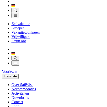
Zeilvakantie
Groepen
Vakantiewoningen
Vrijwilligers
Steun ons
Voorlezen
Translate
Over SailWise
Accommodaties
Activiteiten
Downloads
Contact
Shop