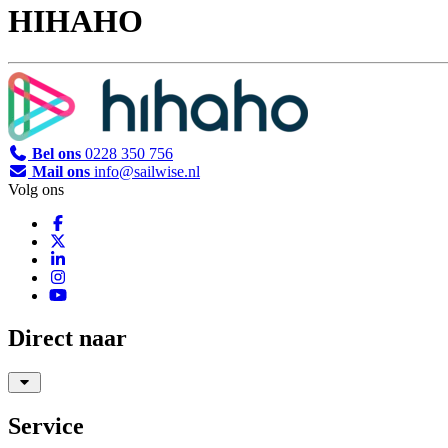
HIHAHO
Bel ons
0228 350 756
Mail ons
info@sailwise.nl
Volg ons
Direct naar
Service