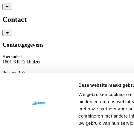
Contact
Contactgegevens
Bierkade 1
1601 KR Enkhuizen
Postbus 157
1600 AD Enkhuizen
Deze website maakt gebru
T
0228 350 756
info@sailwise.nl
We gebruiken cookies om c
KvK: 41197804
bieden en om ons websitev
RSIN: 8042 17 488
met onze partners voor so
NL14 RABO 0311 3093 72
Privacyverklaring
combineren met andere inf
uw gebruik van hun servic