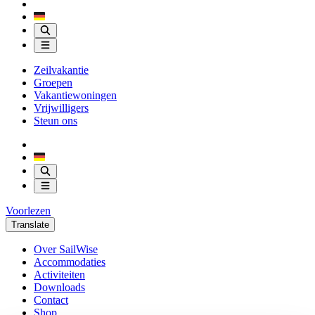
Zeilvakantie
Groepen
Vakantiewoningen
Vrijwilligers
Steun ons
Voorlezen
Translate
Over SailWise
Accommodaties
Activiteiten
Downloads
Contact
Shop