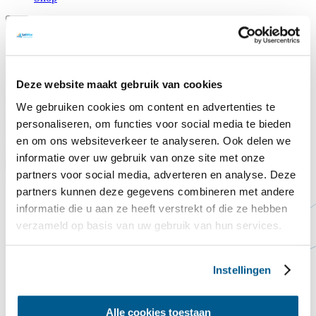
Leg jij ook een dakpan op het Commandeurshuis?!
Na jaren van weer en wind begint het dak van het
Commandeurshuis ons letterlijk in de steek te laten. Het dak lekt, de
Deze website maakt gebruik van cookies
huidige dakpannen zijn versleten en goede isolatie ontbreekt nog
volledig.
We gebruiken cookies om content en advertenties te
Doneer hier
personaliseren, om functies voor social media te bieden
Sluiten
Contact
Steun ons
en om ons websiteverkeer te analyseren. Ook delen we
Voorlezen
informatie over uw gebruik van onze site met onze
Translate
partners voor social media, adverteren en analyse. Deze
Home
Mara Soft
partners kunnen deze gegevens combineren met andere
informatie die u aan ze heeft verstrekt of die ze hebben
verzameld op basis van uw gebruik van hun services.
Instellingen
Alle cookies toestaan