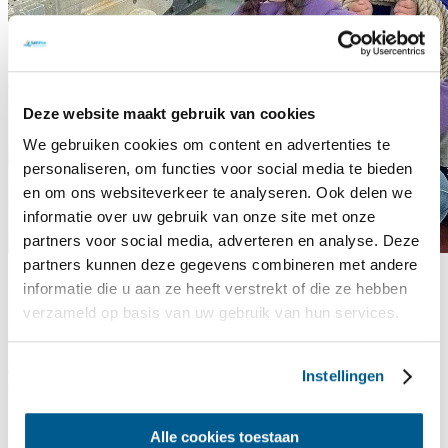
Deze website maakt gebruik van cookies
We gebruiken cookies om content en advertenties te
personaliseren, om functies voor social media te bieden
en om ons websiteverkeer te analyseren. Ook delen we
informatie over uw gebruik van onze site met onze
partners voor social media, adverteren en analyse. Deze
partners kunnen deze gegevens combineren met andere
Jongeren uit Noord-Holland gezocht voor inclusieve 24-uurs
informatie die u aan ze heeft verstrekt of die ze hebben
Zeilchallenge
verzameld op basis van uw gebruik van hun services.
Dankzij de steun van Rabo JongerenSupport Noord-Holland-
Noord gaat een bijzonder jongerenproject van SailWise
daadwerkelijk van start: de 24-uurs Inclusieve Zeilchallenge.
Instellingen
Een unieke zeilervaring waarbij jongeren mét en zonder
lichamelijke beperking op 10 en 11 april 2026 samen 24 uur
non-stop het IJsselmeer op gaan aan boord van de
Alle cookies toestaan
rolstoeltoegankelijke tweemast klipper Lutgerdina. SailWise