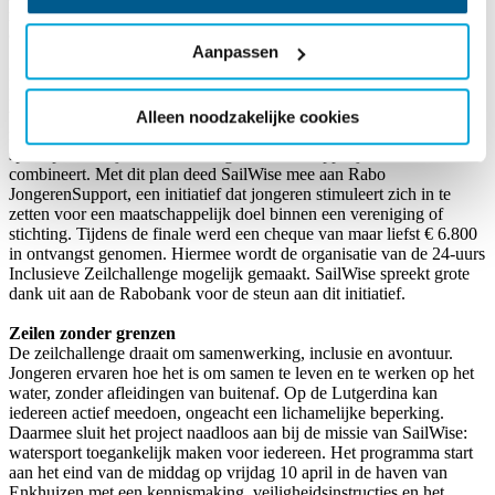
roept jongeren uit Noord-Holland op om deel te nemen aan
deze uitdagende en verbindende zeilchallenge.
Aanpassen
Het project is ontwikkeld door Senne Botman, student Commerciële
Economie – Sportmarketing aan de Hogeschool van Amsterdam,
tijdens zijn stage bij SailWise. In samenwerking met jongeren uit de
Alleen noodzakelijke cookies
regio ontstond het idee om een inclusieve zeilrace te organiseren die
sport, persoonlijke ontwikkeling en maatschappelijke betrokkenheid
combineert. Met dit plan deed SailWise mee aan Rabo
JongerenSupport, een initiatief dat jongeren stimuleert zich in te
zetten voor een maatschappelijk doel binnen een vereniging of
stichting. Tijdens de finale werd een cheque van maar liefst € 6.800
in ontvangst genomen. Hiermee wordt de organisatie van de 24-uurs
Inclusieve Zeilchallenge mogelijk gemaakt. SailWise spreekt grote
dank uit aan de Rabobank voor de steun aan dit initiatief.
Zeilen zonder grenzen
De zeilchallenge draait om samenwerking, inclusie en avontuur.
Jongeren ervaren hoe het is om samen te leven en te werken op het
water, zonder afleidingen van buitenaf. Op de Lutgerdina kan
iedereen actief meedoen, ongeacht een lichamelijke beperking.
Daarmee sluit het project naadloos aan bij de missie van SailWise:
watersport toegankelijk maken voor iedereen. Het programma start
aan het eind van de middag op vrijdag 10 april in de haven van
Enkhuizen met een kennismaking, veiligheidsinstructies en het