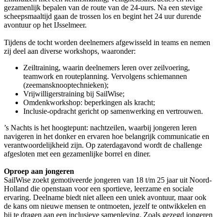
gezamenlijk bepalen van de route van de 24-uurs. Na een stevige
scheepsmaaltijd gaan de trossen los en begint het 24 uur durende
avontuur op het IJsselmeer.
Tijdens de tocht worden deelnemers afgewisseld in teams en nemen
zij deel aan diverse workshops, waaronder:
Zeiltraining, waarin deelnemers leren over zeilvoering,
teamwork en routeplanning. Vervolgens schiemannen
(zeemansknooptechnieken);
Vrijwilligerstraining bij SailWise;
Omdenkworkshop: beperkingen als kracht;
Inclusie-opdracht gericht op samenwerking en vertrouwen.
’s Nachts is het hoogtepunt: nachtzeilen, waarbij jongeren leren
navigeren in het donker en ervaren hoe belangrijk communicatie en
verantwoordelijkheid zijn. Op zaterdagavond wordt de challenge
afgesloten met een gezamenlijke borrel en diner.
Oproep aan jongeren
SailWise zoekt gemotiveerde jongeren van 18 t/m 25 jaar uit Noord-
Holland die openstaan voor een sportieve, leerzame en sociale
ervaring. Deelname biedt niet alleen een uniek avontuur, maar ook
de kans om nieuwe mensen te ontmoeten, jezelf te ontwikkelen en
bij te dragen aan een inclusieve samenleving. Zoals gezegd jongeren