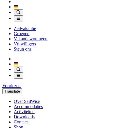
Zeilvakantie
Groepen
Vakantiewoningen
Vrijwilligers
Steun ons
Voorlezen
Translate
Over SailWise
Accommodaties
Activiteiten
Downloads
Contact
Shop