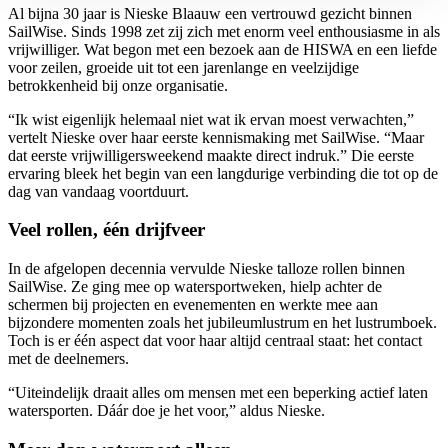
Al bijna 30 jaar is Nieske Blaauw een vertrouwd gezicht binnen
SailWise. Sinds 1998 zet zij zich met enorm veel enthousiasme in als
vrijwilliger. Wat begon met een bezoek aan de HISWA en een liefde
voor zeilen, groeide uit tot een jarenlange en veelzijdige
betrokkenheid bij onze organisatie.
“Ik wist eigenlijk helemaal niet wat ik ervan moest verwachten,”
vertelt Nieske over haar eerste kennismaking met SailWise. “Maar
dat eerste vrijwilligersweekend maakte direct indruk.” Die eerste
ervaring bleek het begin van een langdurige verbinding die tot op de
dag van vandaag voortduurt.
Veel rollen, één drijfveer
In de afgelopen decennia vervulde Nieske talloze rollen binnen
SailWise. Ze ging mee op watersportweken, hielp achter de
schermen bij projecten en evenementen en werkte mee aan
bijzondere momenten zoals het jubileumlustrum en het lustrumboek.
Toch is er één aspect dat voor haar altijd centraal staat: het contact
met de deelnemers.
“Uiteindelijk draait alles om mensen met een beperking actief laten
watersporten. Dáár doe je het voor,” aldus Nieske.