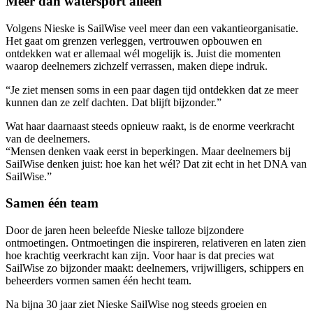
Meer dan watersport alleen
Volgens Nieske is SailWise veel meer dan een vakantieorganisatie.
Het gaat om grenzen verleggen, vertrouwen opbouwen en
ontdekken wat er allemaal wél mogelijk is. Juist die momenten
waarop deelnemers zichzelf verrassen, maken diepe indruk.
“Je ziet mensen soms in een paar dagen tijd ontdekken dat ze meer
kunnen dan ze zelf dachten. Dat blijft bijzonder.”
Wat haar daarnaast steeds opnieuw raakt, is de enorme veerkracht
van de deelnemers.
“Mensen denken vaak eerst in beperkingen. Maar deelnemers bij
SailWise denken juist: hoe kan het wél? Dat zit echt in het DNA van
SailWise.”
Samen één team
Door de jaren heen beleefde Nieske talloze bijzondere
ontmoetingen. Ontmoetingen die inspireren, relativeren en laten zien
hoe krachtig veerkracht kan zijn. Voor haar is dat precies wat
SailWise zo bijzonder maakt: deelnemers, vrijwilligers, schippers en
beheerders vormen samen één hecht team.
Na bijna 30 jaar ziet Nieske SailWise nog steeds groeien en