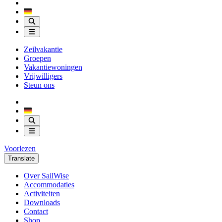
Zeilvakantie
Groepen
Vakantiewoningen
Vrijwilligers
Steun ons
Voorlezen
Translate
Over SailWise
Accommodaties
Activiteiten
Downloads
Contact
Shop