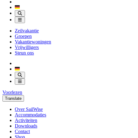
Zeilvakantie
Groepen
Vakantiewoningen
Vrijwilligers
Steun ons
Voorlezen
Translate
Over SailWise
Accommodaties
Activiteiten
Downloads
Contact
Shop