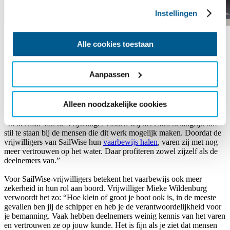
Instellingen
Vrijwilligers van SailWise kunnen via opleider
Vaarkennis
Alle cookies toestaan
kosteloos een online opleiding volgen ter voorbereiding op het
Klein Vaarbewijs I of II. Inmiddels zijn 56 vrijwilligers gestart
met de cursus en binnenkort beginnen nog ruim 60
Aanpassen
vrijwilligers. De eerste vaarbewijzen zijn al behaald.
Vaarkennis is opleider in watersportkennis en CBR-
Alleen noodzakelijke cookies
examenvoorbereiding en biedt online cursussen ter voorbereiding op
onder andere Klein Vaarbewijs I en II. Lieske Sterk van Vaarkennis:
“In het Jaar van de Vrijwilliger vinden wij het extra belangrijk om
stil te staan bij de mensen die dit werk mogelijk maken. Doordat de
vrijwilligers van SailWise hun
vaarbewijs halen
, varen zij met nog
meer vertrouwen op het water. Daar profiteren zowel zijzelf als de
deelnemers van.”
Voor SailWise-vrijwilligers betekent het vaarbewijs ook meer
zekerheid in hun rol aan boord. Vrijwilliger Mieke Wildenburg
verwoordt het zo: “Hoe klein of groot je boot ook is, in de meeste
gevallen ben jij de schipper en heb je de verantwoordelijkheid voor
je bemanning. Vaak hebben deelnemers weinig kennis van het varen
en vertrouwen ze op jouw kunde. Het is fijn als je ziet dat mensen