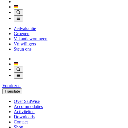
Zeilvakantie
Groepen
Vakantiewoningen
Vrijwilligers
Steun ons
Voorlezen
Translate
Over SailWise
Accommodaties
Activiteiten
Downloads
Contact
Shop