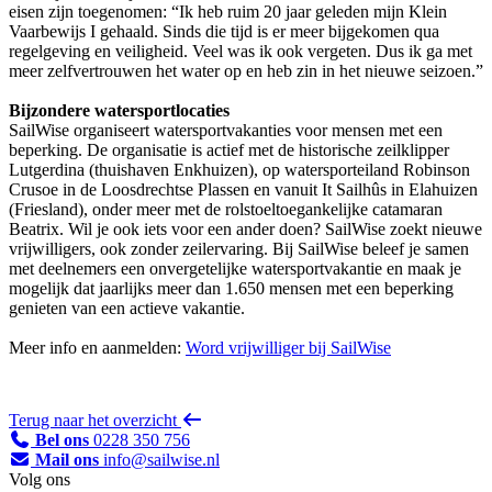
eisen zijn toegenomen: “Ik heb ruim 20 jaar geleden mijn Klein
Vaarbewijs I gehaald. Sinds die tijd is er meer bijgekomen qua
regelgeving en veiligheid. Veel was ik ook vergeten. Dus ik ga met
meer zelfvertrouwen het water op en heb zin in het nieuwe seizoen.”
Bijzondere watersportlocaties
SailWise organiseert watersportvakanties voor mensen met een
beperking. De organisatie is actief met de historische zeilklipper
Lutgerdina (thuishaven Enkhuizen), op watersporteiland Robinson
Crusoe in de Loosdrechtse Plassen en vanuit It Sailhûs in Elahuizen
(Friesland), onder meer met de rolstoeltoegankelijke catamaran
Beatrix. Wil je ook iets voor een ander doen? SailWise zoekt nieuwe
vrijwilligers, ook zonder zeilervaring. Bij SailWise beleef je samen
met deelnemers een onvergetelijke watersportvakantie en maak je
mogelijk dat jaarlijks meer dan 1.650 mensen met een beperking
genieten van een actieve vakantie.
Meer info en aanmelden:
Word vrijwilliger bij SailWise
Terug naar het overzicht
Bel ons
0228 350 756
Mail ons
info@sailwise.nl
Volg ons