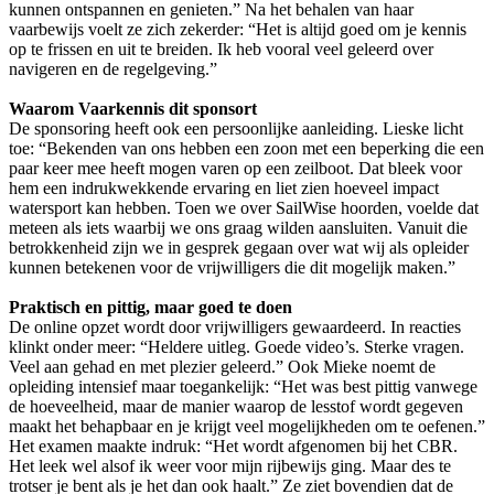
kunnen ontspannen en genieten.” Na het behalen van haar
vaarbewijs voelt ze zich zekerder: “Het is altijd goed om je kennis
op te frissen en uit te breiden. Ik heb vooral veel geleerd over
navigeren en de regelgeving.”
Waarom Vaarkennis dit sponsort
De sponsoring heeft ook een persoonlijke aanleiding. Lieske licht
toe: “Bekenden van ons hebben een zoon met een beperking die een
paar keer mee heeft mogen varen op een zeilboot. Dat bleek voor
hem een indrukwekkende ervaring en liet zien hoeveel impact
watersport kan hebben. Toen we over SailWise hoorden, voelde dat
meteen als iets waarbij we ons graag wilden aansluiten. Vanuit die
betrokkenheid zijn we in gesprek gegaan over wat wij als opleider
kunnen betekenen voor de vrijwilligers die dit mogelijk maken.”
Praktisch en pittig, maar goed te doen
De online opzet wordt door vrijwilligers gewaardeerd. In reacties
klinkt onder meer: “Heldere uitleg. Goede video’s. Sterke vragen.
Veel aan gehad en met plezier geleerd.” Ook Mieke noemt de
opleiding intensief maar toegankelijk: “Het was best pittig vanwege
de hoeveelheid, maar de manier waarop de lesstof wordt gegeven
maakt het behapbaar en je krijgt veel mogelijkheden om te oefenen.”
Het examen maakte indruk: “Het wordt afgenomen bij het CBR.
Het leek wel alsof ik weer voor mijn rijbewijs ging. Maar des te
trotser je bent als je het dan ook haalt.” Ze ziet bovendien dat de