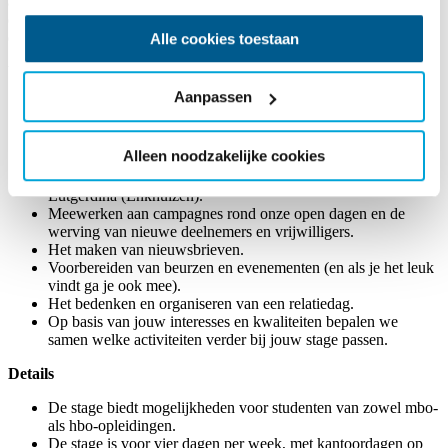
aan onvergetelijke dagen op, in en langs het water voor onze
deelnemers. Dat in combinatie met een betrokken team maakt dit
een mooie plek om je carrière mee te starten.
Alle cookies toestaan
Wat ga je doen?
Aanpassen
Het beheren en verder uitbouwen van onze sociale
mediakanalen, waaronder ons TikTok-account.
Content creëren op locatie — met en bij onze deelnemers en
Alleen noodzakelijke cookies
vrijwilligers op Watersporteiland Robinson Crusoe
(Loosdrecht), It Sailhûs (Elahuizen) en aan boord van klipper
Lutgerdina (Enkhuizen).
Meewerken aan campagnes rond onze open dagen en de
werving van nieuwe deelnemers en vrijwilligers.
Het maken van nieuwsbrieven.
Voorbereiden van beurzen en evenementen (en als je het leuk
vindt ga je ook mee).
Het bedenken en organiseren van een relatiedag.
Op basis van jouw interesses en kwaliteiten bepalen we
samen welke activiteiten verder bij jouw stage passen.
Details
De stage biedt mogelijkheden voor studenten van zowel mbo-
als hbo-opleidingen.
De stage is voor vier dagen per week, met kantoordagen op