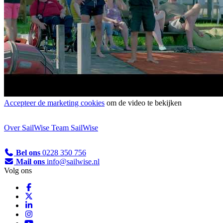
Accepteer de marketing cookies
om de video te bekijken
Over SailWise
Team SailWise
Bel ons
0228 350 756
Mail ons
info@sailwise.nl
Volg ons