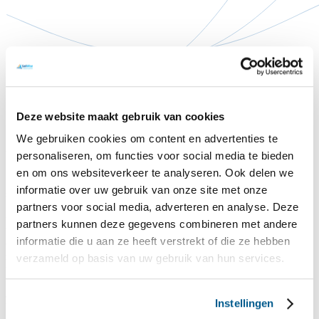
Deze website maakt gebruik van cookies
Stagiair(e) Marketing en Communicatie
We gebruiken cookies om content en advertenties te
Van volger naar koersbepaler?
Dit is jouw kans! Word jij onze
personaliseren, om functies voor social media te bieden
nieuwe stagiair Marketing & Communicatie? Laat ons dan op jouw
en om ons websiteverkeer te analyseren. Ook delen we
manier weten waarom jij deze stageplek moet krijgen. Stuur je
informatie over uw gebruik van onze site met onze
sollicitatie naar
info@sailwise.nl
.
partners voor social media, adverteren en analyse. Deze
Over de stage
Voor ons team Communicatie & Marketing zoeken
partners kunnen deze gegevens combineren met andere
we een stagiair die wil meebouwen aan onze zichtbaarheid,
informatie die u aan ze heeft verstrekt of die ze hebben
campagnes en positionering. Of het nu gaat om content maken voor
social media of meedraaien in marketingprojecten of voorbereiden
verzameld op basis van uw gebruik van hun services.
van beurzen — jij draait er je hand niet voor om. Tijdens je stage
leer je niet alleen hoe het is om te werken bij een organisatie die
actieve watersportvakanties organiseert voor mensen met een
Instellingen
lichamelijke of verstandelijke beperking, maar draag je ook direct bij