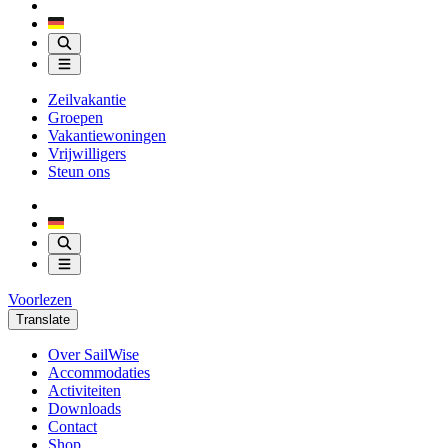
Zeilvakantie
Groepen
Vakantiewoningen
Vrijwilligers
Steun ons
Voorlezen
Translate
Over SailWise
Accommodaties
Activiteiten
Downloads
Contact
Shop