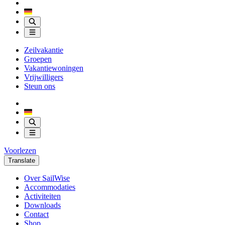
Zeilvakantie
Groepen
Vakantiewoningen
Vrijwilligers
Steun ons
Voorlezen
Translate
Over SailWise
Accommodaties
Activiteiten
Downloads
Contact
Shop