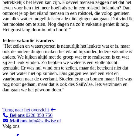
betrekkelijk het leven kan zijn. Hoeveel mensen zeggen niet dat het
leven voor hen niet meer hoeft als ze in een rolstoel belanden? Dan
ontmoet je op het eiland mensen in een rolstoel, die volop genieten
van alles wat er mogelijk is en alle uitdagingen aangaan. Dat vind ik
het mooiste om te zien. Nog dagen na zo’n vakantie geniet ik nog.
Het gonst lang door in mijn hoofd.”
Iedere vakantie is anders
“Het zeilen en watersporten is natuurlijk het leukste wat er is, maar
ook de andere dingen maken het eiland bijzonder. Iedere vakantie is
anders. We kijken altijd met de groep wat er te realiseren is en wat
zij zelf leuk vinden. Zo hebben we weleens een vlottentocht
gemaakt. Er was nul wind om te zeilen, maar dat betekent niet dat
we het water niet op kunnen. Dus gingen we met een vlot en
vaarbomen naar de overkant. Stoelen erop en bomen maar. Het was
nog nooit gedaan, maar dat is ook des SailWise. Iets verzinnen en
dan gaan we het gewoon doen.”
Terug naar het overzicht
Bel ons
0228 350 756
Mail ons
info@sailwise.nl
Volg ons