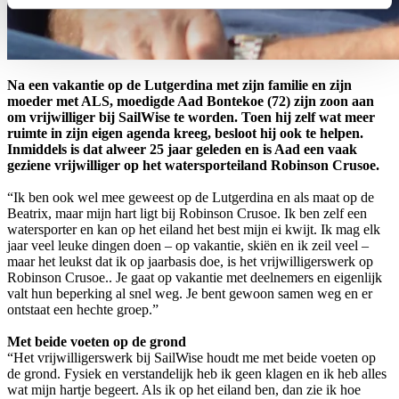
Na een vakantie op de Lutgerdina met zijn familie en zijn
moeder met ALS, moedigde Aad Bontekoe (72) zijn zoon aan
om vrijwilliger bij SailWise te worden. Toen hij zelf wat meer
ruimte in zijn eigen agenda kreeg, besloot hij ook te helpen.
Inmiddels is dat alweer 25 jaar geleden en is Aad een vaak
geziene vrijwilliger op het watersporteiland Robinson Crusoe.
“Ik ben ook wel mee geweest op de Lutgerdina en als maat op de
Beatrix, maar mijn hart ligt bij Robinson Crusoe. Ik ben zelf een
watersporter en kan op het eiland het best mijn ei kwijt. Ik mag elk
jaar veel leuke dingen doen – op vakantie, skiën en ik zeil veel –
maar het leukst dat ik op jaarbasis doe, is het vrijwilligerswerk op
Robinson Crusoe.. Je gaat op vakantie met deelnemers en eigenlijk
valt hun beperking al snel weg. Je bent gewoon samen weg en er
ontstaat een hechte groep.”
Met beide voeten op de grond
“Het vrijwilligerswerk bij SailWise houdt me met beide voeten op
de grond. Fysiek en verstandelijk heb ik geen klagen en ik heb alles
wat mijn hartje begeert. Als ik op het eiland ben, dan zie ik hoe