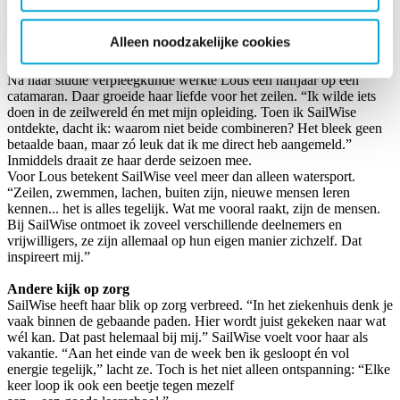
iedere dag ergens anders werk. De combinatie met mijn
nulurencontract geeft mij veel vrijheid – ideaal om vrijwilligerswerk
Alleen noodzakelijke cookies
bij SailWise te doen.”
Na haar studie verpleegkunde werkte Lous een halfjaar op een
catamaran. Daar groeide haar liefde voor het zeilen. “Ik wilde iets
doen in de zeilwereld én met mijn opleiding. Toen ik SailWise
ontdekte, dacht ik: waarom niet beide combineren? Het bleek geen
betaalde baan, maar zó leuk dat ik me direct heb aangemeld.”
Inmiddels draait ze haar derde seizoen mee.
Voor Lous betekent SailWise veel meer dan alleen watersport.
“Zeilen, zwemmen, lachen, buiten zijn, nieuwe mensen leren
kennen... het is alles tegelijk. Wat me vooral raakt, zijn de mensen.
Bij SailWise ontmoet ik zoveel verschillende deelnemers en
vrijwilligers, ze zijn allemaal op hun eigen manier zichzelf. Dat
inspireert mij.”
Andere kijk op zorg
SailWise heeft haar blik op zorg verbreed. “In het ziekenhuis denk je
vaak binnen de gebaande paden. Hier wordt juist gekeken naar wat
wél kan. Dat past helemaal bij mij.” SailWise voelt voor haar als
vakantie. “Aan het einde van de week ben ik gesloopt én vol
energie tegelijk,” lacht ze. Toch is het niet alleen ontspanning: “Elke
keer loop ik ook een beetje tegen mezelf