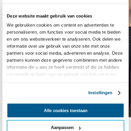
Deze website maakt gebruik van cookies
We gebruiken cookies om content en advertenties te
personaliseren, om functies voor social media te bieden
en om ons websiteverkeer te analyseren. Ook delen we
informatie over uw gebruik van onze site met onze
partners voor social media, adverteren en analyse. Deze
partners kunnen deze gegevens combineren met andere
informatie die u aan ze heeft verstrekt of die ze hebben
verzameld op basis van uw gebruik van hun services.
Instellingen
Alle cookies toestaan
“Ik werk als verpleegkundige in de flexpool van het UMCG,”
Aanpassen
vertelt Lous. “Dat betekent dat ik geen vaste afdeling heb, maar