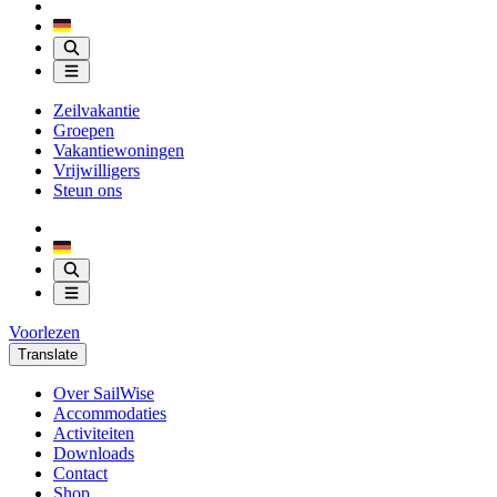
Zeilvakantie
Groepen
Vakantiewoningen
Vrijwilligers
Steun ons
Voorlezen
Translate
Over SailWise
Accommodaties
Activiteiten
Downloads
Contact
Shop