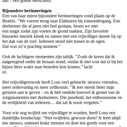
aan – een goede leerschool.”
Bijzondere herinneringen
Een van haar meest bijzondere herinneringen vond plaats op de
Beatrix. “We voeren terug naar Elahuizen bij zonsondergang. Een
deelnemer die al jaren niet had gestaan, hesen we met
een tuigje zodat zijn voeten de grond raakten. Zijn favoriete
klassieke muziek klonk en samen met een vrijwilliger danste hij op
het dak van de roef. Iedereen stond met tranen in de ogen.
Dat was zó’n prachtig moment.”
Ook de luchtigere momenten zijn talrijk. “Zoals de keren dat ik
natgeregend onder de bezaan stond, omdat ik niet wist dat er bij het
hijsen liters water naar beneden kon komen,” lacht
ze.
Het vrijwilligerswerk heeft Lous veel gebracht: nieuwe vrienden,
meer zeilervaring en meer zelfkennis. “Ik leer steeds beter mijn
grenzen aan te geven – en ik heb ontdekt hoeveel ik geniet van de
zorgmomenten met deelnemers. Die puurheid, het enthousiasme en
de eerlijkheid van iedereen… dat zal ik nooit vergeten.”
Voor wie nog twijfelt om vrijwilliger te worden, heeft Lous een
duidelijke boodschap: “Niet twijfelen, gewoon doen! Je leert altijd
iets nieuws, ontmoet leuke mensen en doet iets goeds voor een