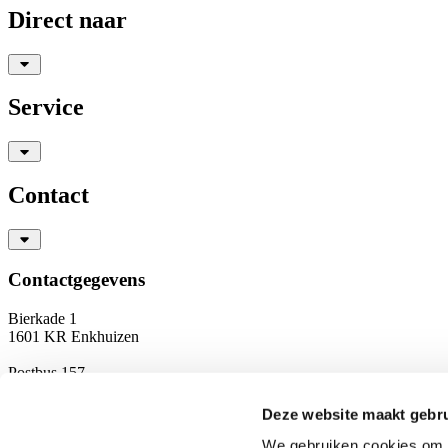
Direct naar
Service
Contact
Contactgegevens
Bierkade 1
1601 KR Enkhuizen
Postbus 157
1600 AD Enkhuizen
Deze website maakt gebru
T
0228 350 756
info@sailwise.nl
We gebruiken cookies om c