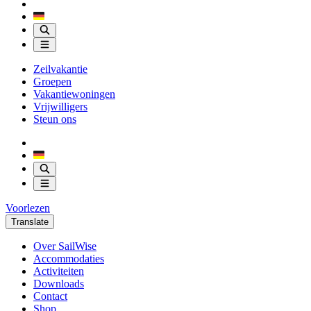
Zeilvakantie
Groepen
Vakantiewoningen
Vrijwilligers
Steun ons
Voorlezen
Translate
Over SailWise
Accommodaties
Activiteiten
Downloads
Contact
Shop