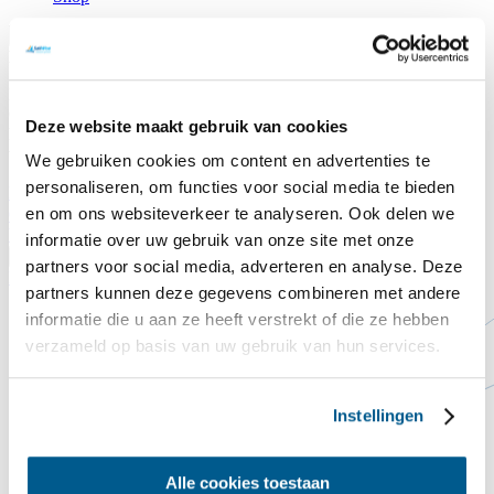
Leg jij ook een dakpan op het Commandeurshuis?!
Na jaren van weer en wind begint het dak van het
Commandeurshuis ons letterlijk in de steek te laten. Het dak lekt, de
Deze website maakt gebruik van cookies
huidige dakpannen zijn versleten en goede isolatie ontbreekt nog
volledig.
We gebruiken cookies om content en advertenties te
personaliseren, om functies voor social media te bieden
Doneer hier
Sluiten
en om ons websiteverkeer te analyseren. Ook delen we
Contact
Steun ons
Voorlezen
informatie over uw gebruik van onze site met onze
Translate
partners voor social media, adverteren en analyse. Deze
Home
Teamco
partners kunnen deze gegevens combineren met andere
informatie die u aan ze heeft verstrekt of die ze hebben
verzameld op basis van uw gebruik van hun services.
Instellingen
Alle cookies toestaan