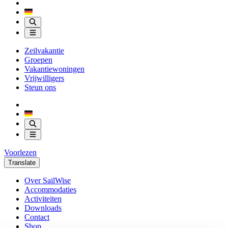
Zeilvakantie
Groepen
Vakantiewoningen
Vrijwilligers
Steun ons
Voorlezen
Translate
Over SailWise
Accommodaties
Activiteiten
Downloads
Contact
Shop