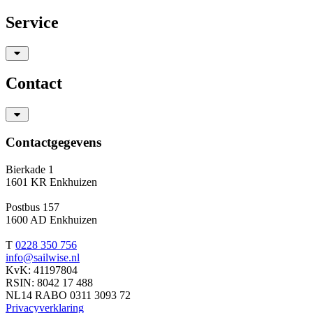
Service
Contact
Contactgegevens
Bierkade 1
1601 KR Enkhuizen
Postbus 157
1600 AD Enkhuizen
T
0228 350 756
info@sailwise.nl
KvK: 41197804
RSIN: 8042 17 488
NL14 RABO 0311 3093 72
Privacyverklaring