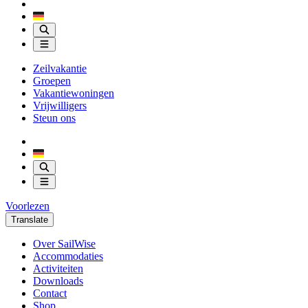
Zeilvakantie
Groepen
Vakantiewoningen
Vrijwilligers
Steun ons
Voorlezen
Translate
Over SailWise
Accommodaties
Activiteiten
Downloads
Contact
Shop