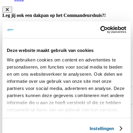
Leg jij ook een dakpan op het Commandeurshuis?!
Na jaren van weer en wind begint het dak van het
Commandeurshuis ons letterlijk in de steek te laten. Het dak lekt, de
huidige dakpannen zijn versleten en goede isolatie ontbreekt nog
volledig.
Deze website maakt gebruik van cookies
Doneer hier
Sluiten
Contact
Steun ons
We gebruiken cookies om content en advertenties te
Voorlezen
personaliseren, om functies voor social media te bieden
Translate
en om ons websiteverkeer te analyseren. Ook delen we
Home
Vriendenloterij
informatie over uw gebruik van onze site met onze
partners voor social media, adverteren en analyse. Deze
partners kunnen deze gegevens combineren met andere
informatie die u aan ze heeft verstrekt of die ze hebben
verzameld op basis van uw gebruik van hun services.
Instellingen