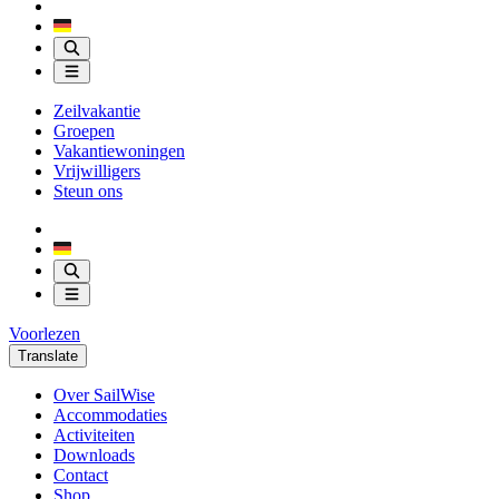
Zeilvakantie
Groepen
Vakantiewoningen
Vrijwilligers
Steun ons
Voorlezen
Translate
Over SailWise
Accommodaties
Activiteiten
Downloads
Contact
Shop