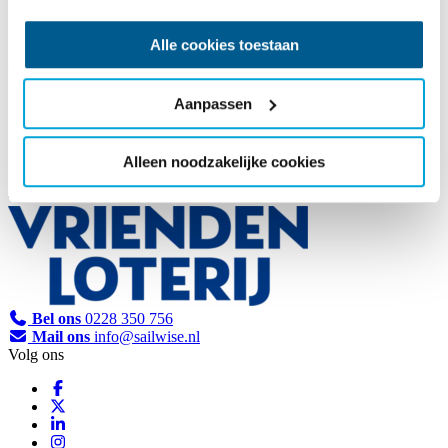
Alle cookies toestaan
Vriendenloterij
Aanpassen
De VriendenLoterij steunt goede doelen, clubs en verenigingen die
zich richten op gezondheid en welzijn van mensen. Met steun van
De VriendLoterij is onze multifunctioneel watersportcentrum It
Alleen noodzakelijke cookies
Sailhûs mede mogelijk gemaakt.
Bel ons
0228 350 756
Mail ons
info@sailwise.nl
Volg ons