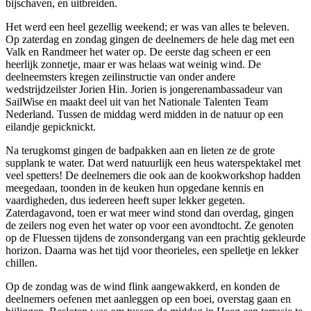
bijschaven, en uitbreiden.
Het werd een heel gezellig weekend; er was van alles te beleven.
Op zaterdag en zondag gingen de deelnemers de hele dag met een
Valk en Randmeer het water op. De eerste dag scheen er een
heerlijk zonnetje, maar er was helaas wat weinig wind. De
deelneemsters kregen zeilinstructie van onder andere
wedstrijdzeilster Jorien Hin. Jorien is jongerenambassadeur van
SailWise en maakt deel uit van het Nationale Talenten Team
Nederland. Tussen de middag werd midden in de natuur op een
eilandje gepicknickt.
Na terugkomst gingen de badpakken aan en lieten ze de grote
supplank te water. Dat werd natuurlijk een heus waterspektakel met
veel spetters! De deelnemers die ook aan de kookworkshop hadden
meegedaan, toonden in de keuken hun opgedane kennis en
vaardigheden, dus iedereen heeft super lekker gegeten.
Zaterdagavond, toen er wat meer wind stond dan overdag, gingen
de zeilers nog even het water op voor een avondtocht. Ze genoten
op de Fluessen tijdens de zonsondergang van een prachtig gekleurde
horizon. Daarna was het tijd voor theorieles, een spelletje en lekker
chillen.
Op de zondag was de wind flink aangewakkerd, en konden de
deelnemers oefenen met aanleggen op een boei, overstag gaan en