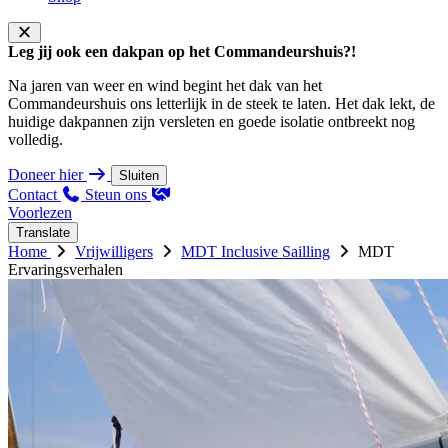
Leg jij ook een dakpan op het Commandeurshuis?!
Na jaren van weer en wind begint het dak van het
Commandeurshuis ons letterlijk in de steek te laten. Het dak lekt, de
huidige dakpannen zijn versleten en goede isolatie ontbreekt nog
volledig.
Doneer hier
Sluiten
Contact
Steun ons
Voorlezen
Translate
Home
Vrijwilligers
MDT Inclusive Sailling
MDT
Ervaringsverhalen