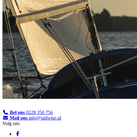
Bel ons
0228 350 756
Mail ons
info@sailwise.nl
Volg ons