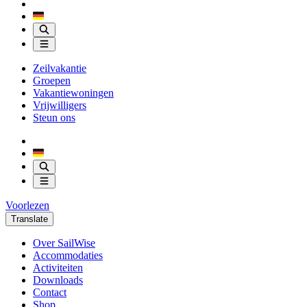
Zeilvakantie
Groepen
Vakantiewoningen
Vrijwilligers
Steun ons
Voorlezen
Translate
Over SailWise
Accommodaties
Activiteiten
Downloads
Contact
Shop