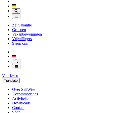
Zeilvakantie
Groepen
Vakantiewoningen
Vrijwilligers
Steun ons
Voorlezen
Translate
Over SailWise
Accommodaties
Activiteiten
Downloads
Contact
Shop