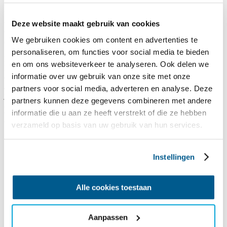
Op ons watersporteiland Robinson Crusoe zijn twee ervaren
bemanningsleden aanwezig. Daarnaast kunnen onze deskundige
vrijwilligers je helpen bij de watersportactiviteiten en dagelijkse
Deze website maakt gebruik van cookies
verzorging. Heb je begeleiding en/of verpleging nodig, dan is dat
We gebruiken cookies om content en advertenties te
ook zeker mogelijk! Hier zijn geen extra kosten aan verbonden.
personaliseren, om functies voor social media te bieden
Betaalbaar en o.b.v. volpension
en om ons websiteverkeer te analyseren. Ook delen we
Een volledig verzorgde, aangepaste vakantie bij SailWise is niet
informatie over uw gebruik van onze site met onze
duurder dan een watersportvakantie voor mensen zonder beperking.
Je betaalt maar ongeveer 50% van de kostprijs. De meerkosten voor
partners voor social media, adverteren en analyse. Deze
jouw vakantie op Robinson Crusoe zijn voor rekening van SailWise.
partners kunnen deze gegevens combineren met andere
Zo houden we onze watersportactiviteiten niet alleen fysiek
informatie die u aan ze heeft verstrekt of die ze hebben
toegankelijk, maar ook in financieel opzicht. Onze
watersportvakanties zijn o.b.v. volpension:
verzameld op basis van uw gebruik van hun services.
Meerdaagse watersportvakantie
Instellingen
Gebruik van al het watersportmateriaal op Robinson Crusoe
Overnachting in de gerenoveerde groepsaccommodatie
Alle cookies toestaan
Eten en drinken (excl. alcoholische dranken)
Begeleiding bij de dagelijkse verzorging
Aanpassen
Indien nodig: verpleegkundige zorg