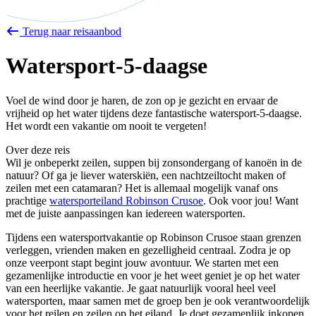
Terug naar reisaanbod
Watersport-5-daagse
Voel de wind door je haren, de zon op je gezicht en ervaar de
vrijheid op het water tijdens deze fantastische watersport-5-daagse.
Het wordt een vakantie om nooit te vergeten!
Over deze reis
Wil je onbeperkt zeilen, suppen bij zonsondergang of kanoën in de
natuur? Of ga je liever waterskiën, een nachtzeiltocht maken of
zeilen met een catamaran? Het is allemaal mogelijk vanaf ons
prachtige
watersporteiland Robinson Crusoe
. Ook voor jou! Want
met de juiste aanpassingen kan iedereen watersporten.
Tijdens een watersportvakantie op Robinson Crusoe staan grenzen
verleggen, vrienden maken en gezelligheid centraal. Zodra je op
onze veerpont stapt begint jouw avontuur. We starten met een
gezamenlijke introductie en voor je het weet geniet je op het water
van een heerlijke vakantie. Je gaat natuurlijk vooral heel veel
watersporten, maar samen met de groep ben je ook verantwoordelijk
voor het reilen en zeilen op het eiland. Je doet gezamenlijk inkopen