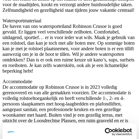
voor de maaltijden, kookt en verzorgt andere huishoudelijke taken.
Zelfstandigheid en gezelligheid staat tijdens jouw vakantie centraal!
Watersportmateriaal
De haven van ons watersporteiland Robinson Crusoe is goed
gevuld. Er liggen veel verschillende zeilboten. Comfortabel,
uitdagend, sportief… er is voor ieder wat wils. Maak je gebruik van
een rolstoel, dan kan je toch met alle boten mee. Op sommige boten
kan je met je rolstoel plaatsnemen, voor andere boten is er een tillift
aanwezig om je in de boot te tillen. Wil je andere watersporten
ontdekken? Dan is er ook een ruime keuze uit kano’s, sups, surfsets
en roeiboten. Je kan zelfs waterskiën, ook als je een lichamelijke
beperking hebt!
Accommodatie
De accommodatie op Robinson Crusoe is in 2023 volledig
gerenoveerd en van alle gemakken voorzien. De accommodatie is
volledig rolstoeltoegankelijk en heeft verschillende 1-, 2- en 4-
persoons slaapkamers met hoog-laagbedden en plafondliften,
aangepast sanitair, een professionele keuken en een gezellige
woonkamer met haard. Buiten vind je een gezellig terras, met
uitzicht over de Loosdrechtse Plassen, een ruim grasveld en er is
zelfs een pizza-oven aanwezig!
Begeleiding