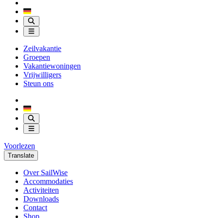
Zeilvakantie
Groepen
Vakantiewoningen
Vrijwilligers
Steun ons
Voorlezen
Translate
Over SailWise
Accommodaties
Activiteiten
Downloads
Contact
Shop