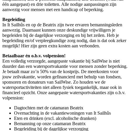
één aangepast) en drie toiletten. Alle nodige aanpassingen zijn
aanwezig voor mensen met een handicap of beperking.
Begeleiding
In It Sailhûs en op de Beatrix zijn twee ervaren bemanningsleden
aanwezig. Daarnaast kunnen onze deskundige vrijwilligers je
begeleiden bij de dagelijkse verzorging en bij het zeilen. Heb je
begeleiding en/of verpleegkundige zorg nodig, dan is dat ook zeker
mogelijk! Hier zijn geen extra kosten aan verbonden.
Betaalbaar én o.b.v. volpension!
Een volledig verzorgde, aangepaste vakantie bij SailWise is niet
duurder dan een watersportvakantie voor mensen zonder beperking.
Je betaalt maar zo’n 50% van de kostprijs. De meerkosten voor
jouw zeilvakantie, worden gefinancierd met behulp van fondsen,
sponsoren en donateurs van SailWise. Zo houden we de
watersportactiviteiten niet alleen fysiek toegankelijk, maar ook in
financieel opzicht. Onze aangepaste watersportvakanties zijn o.b.v.
volpension:
Dagtochten met de catamaran Beatrix
Overnachting in de vakantiewoningen van It Sailhûs
Eten en drinken (excl. alcoholische dranken)
Bemanning op onze catamaran Beatrix
Begeleiding bij de dagelijkse verzorging