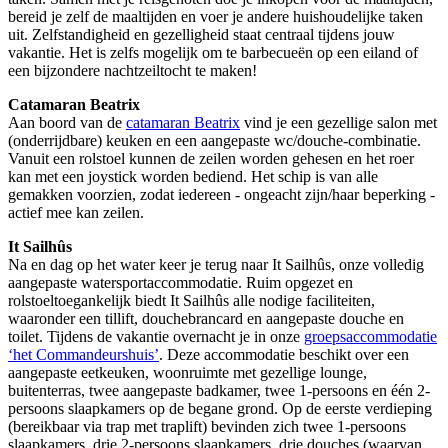
bereid je zelf de maaltijden en voer je andere huishoudelijke taken
uit. Zelfstandigheid en gezelligheid staat centraal tijdens jouw
vakantie. Het is zelfs mogelijk om te barbecueën op een eiland of
een bijzondere nachtzeiltocht te maken!
Catamaran Beatrix
Aan boord van de
catamaran Beatrix
vind je een gezellige salon met
(onderrijdbare) keuken en een aangepaste wc/douche-combinatie.
Vanuit een rolstoel kunnen de zeilen worden gehesen en het roer
kan met een joystick worden bediend. Het schip is van alle
gemakken voorzien, zodat iedereen - ongeacht zijn/haar beperking -
actief mee kan zeilen.
It Sailhûs
Na en dag op het water keer je terug naar It Sailhûs, onze volledig
aangepaste watersportaccommodatie. Ruim opgezet en
rolstoeltoegankelijk biedt It Sailhûs alle nodige faciliteiten,
waaronder een tillift, douchebrancard en aangepaste douche en
toilet. Tijdens de vakantie overnacht je in onze
groepsaccommodatie
‘het Commandeurshuis’
. Deze accommodatie beschikt over een
aangepaste eetkeuken, woonruimte met gezellige lounge,
buitenterras, twee aangepaste badkamer, twee 1-persoons en één 2-
persoons slaapkamers op de begane grond. Op de eerste verdieping
(bereikbaar via trap met traplift) bevinden zich twee 1-persoons
slaapkamers, drie 2-persoons slaapkamers, drie douches (waarvan