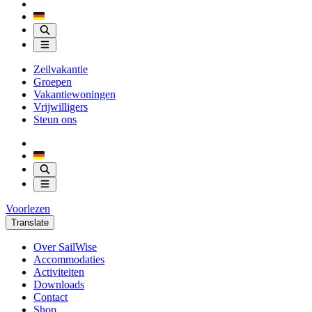
Zeilvakantie
Groepen
Vakantiewoningen
Vrijwilligers
Steun ons
Voorlezen
Translate
Over SailWise
Accommodaties
Activiteiten
Downloads
Contact
Shop