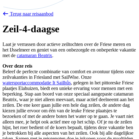
Terug naar reisaanbod
Zeil-4-daagse
Laat je verrassen door actieve zeiltochten over de Friese meren en
het IJsselmeer en geniet van een onbezorgde en onbeperkte vakantie
met de
catamaran Beatrix
.
Over deze reis
Beleef de perfecte combinatie van comfort en avontuur tijdens onze
zeilvakanties in Friesland met SailWise. Onze
watersportaccommodatie It Sailhûs
, gelegen in het pittoreske Friese
plaatjes Elahuizen, biedt een unieke ervaring voor mensen met een
beperking. Stap aan boord van onze speciaal aangepaste catamaran
Beatrix, waar je niet alleen meevaart, maar actief deelneemt aan het
zeilen. De ene keer gaan jullie een hele dag zeilen, de andere dag
kiezen jullie ervoor om één van de leuke Friese plaatsjes te
bezoeken of met de andere boten het water op te gaan. Je vaart niet
alleen mee, je helpt ook actief mee op het schip. Of je nu de zeilen
hijst, het roer bedient of de koers bepaalt, tijdens deze vakantie ben
je betrokken bij alle aspecten van het zeilen. Ook bij alle dagelijkse
taken. Samen met je reisgenoten doe je inkopen voor de maaltijden,