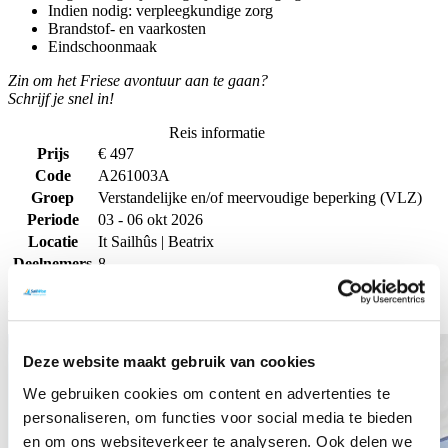
Indien nodig: verpleegkundige zorg
Brandstof- en vaarkosten
Eindschoonmaak
Zin om het Friese avontuur aan te gaan?
Schrijf je snel in!
Reis informatie
Prijs
€ 497
Code
A261003A
Groep
Verstandelijke en/of meervoudige beperking (VLZ)
Periode
03 - 06 okt 2026
Locatie
It Sailhûs | Beatrix
Deelnemers
8
Aant. dagen
4
Mogelijke alternatieven: Verstandelijke en/of meervoudige
beperking (VLZ), It Sailhûs | Beatrix
Deze website maakt gebruik van cookies
We gebruiken cookies om content en advertenties te
personaliseren, om functies voor social media te bieden
en om ons websiteverkeer te analyseren. Ook delen we