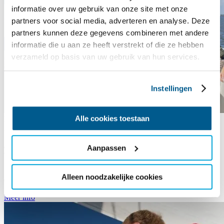
informatie over uw gebruik van onze site met onze
partners voor social media, adverteren en analyse. Deze
partners kunnen deze gegevens combineren met andere
informatie die u aan ze heeft verstrekt of die ze hebben
verzameld op basis van uw gebruik van hun services.
Instellingen
Alle cookies toestaan
It Sailhûs | Beatrix
VLZ
Zeilweek Jongeren 16-30 jaar
15 aug t/m 21 aug
Jonge avonturiers opgelet! Ben je tussen de 16 en 30 jaar en klaar
Aanpassen
voor een supergezellige, actieve vakantie met andere jongeren?
Schrijf je dan in voor deze supergezellige…
Alleen noodzakelijke cookies
€ 1168
Meer info