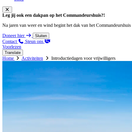
Leg jij ook een dakpan op het Commandeurshuis?!
Na jaren van weer en wind begint het dak van het Commandeurshuis ons 
Doneer hier
Sluiten
Contact
Steun ons
Voorlezen
Translate
Home
Activiteiten
Introductiedagen voor vrijwilligers