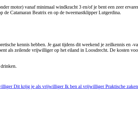
onder motor) vanaf minimaal windkracht 3 en/of je bent een zeer ervar
 op de Catamaran Beatrix en op de tweemastklipper Lutgerdina.
oretische kennis hebben. Je gaat tijdens dit weekend je zeilkennis en -
 bent als zeilende vrijwilliger op het eiland in Loosdrecht. De kosten v
n drinken.
illiger
Dit krijg je als vrijwilliger
Ik ben al vrijwilliger
Praktische zaken