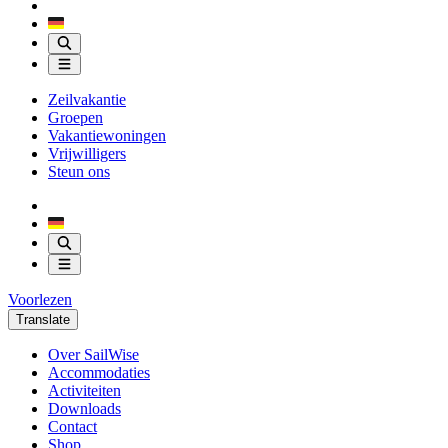
Zeilvakantie
Groepen
Vakantiewoningen
Vrijwilligers
Steun ons
Voorlezen
Translate
Over SailWise
Accommodaties
Activiteiten
Downloads
Contact
Shop