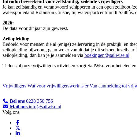
Introductieweekend voor zelfstandig, zeilende vrijwilligers
Je kan zelfstandig en verantwoord schipperen in een open zeilboot (z
watersporteiland Robinson Crusoe, bij watersportcentrum It Sailhûs,
2026:
De data voor dit jaar zijn geweest.
Zeilopleiding
Bedoeld voor mensen die al (enige) zeilervaring in de praktijk, en the
zeilopleiding bijwoont, gaan we er vanuit dat je dit seizoen inzetbaar
zeilopleiding, dan kan je je aanmelden via
boekingen@sailwise.nl
.
Tijdens al onze vrijwilligersactivteiten zorgt SailWise voor het eten e
Vrijwilligers
Wat voor vrijwilligerswerk is er
Van aanmelding tot vrijw
Bel ons
0228 350 756
Mail ons
info@sailwise.nl
Volg ons