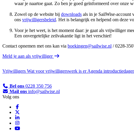
waar je naartoe gaat. Zo ben je goed geïnformeerd over onze w
Zowel op de website bij
downloads
als in je SailWise-account v
ons
vrijwilligersbeleid
. Het is belangrijk en helpend om deze vo
Voor je het weet, is het moment daar: je gaat als vrijwilliger m
Een onvergetelijke zeilvakantie ligt in het verschiet!
Contact opnemen met ons kan via
boekingen@sailwise.nl
/ 0228-350
Meld je aan als vrijwilliger
Vrijwilligers
Wat voor vrijwilligerswerk is er
Agenda introductiedage
Bel ons
0228 350 756
Mail ons
info@sailwise.nl
Volg ons