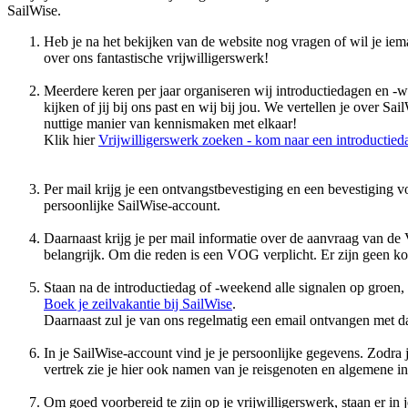
SailWise.
Heb je na het bekijken van de website nog vragen of wil je iem
over ons fantastische vrijwilligerswerk!
Meerdere keren per jaar organiseren wij introductiedagen en -w
kijken of jij bij ons past en wij bij jou. We vertellen je over
nuttige manier van kennismaken met elkaar!
Klik hier
Vrijwilligerswerk zoeken - kom naar een introductied
Per mail krijg je een ontvangstbevestiging en een bevestiging
persoonlijke SailWise-account.
Daarnaast krijg je per mail informatie over de aanvraag van d
belangrijk. Om die reden is een VOG verplicht. Er zijn geen 
Staan na de introductiedag of -weekend alle signalen op groen,
Boek je zeilvakantie bij SailWise
.
Daarnaast zul je van ons regelmatig een email ontvangen met daa
In je SailWise-account vind je je persoonlijke gegevens. Zodra j
vertrek zie je hier ook namen van je reisgenoten en algemene info
Om goed voorbereid te zijn op je vrijwilligerswerk, staan er in 