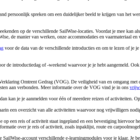
and persoonlijk spreken om een duidelijker beeld te krijgen van het w
eekenden op de verschillende SailWise-locaties. Voordat je mee kan als
 SailWise, de manier van werken, onze accommodaties en vaarmateriaal en 
ag
voor de data van de verschillende introducties en om te lezen of je 
 voor de introductiedag of -weekend waarvoor je je hebt aangemeld. Ook
e Verklaring Omtrent Gedrag (VOG). De veiligheid van en omgang met de
kosten aan verbonden. Meer informatie over de VOG vind je in ons
vrijw
 dan kan je je aanmelden voor één of meerdere reizen of activiteiten. O
rin een overzicht van alle activiteiten waarvoor nog vrijwilligers nodig
e op een reis of activiteit staat ingepland en een bevestiging hiervoor 
rmatie over je reis of activiteit, zoals inpaklijst, route en carpoolmoge
je SailWise-account verschillende e-learningmodules voor je klaar. Je be