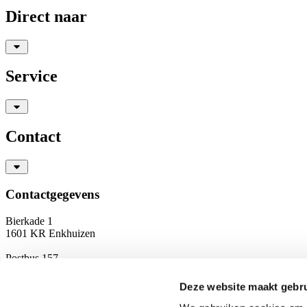
Direct naar
Service
Contact
Contactgegevens
Bierkade 1
1601 KR Enkhuizen
Postbus 157
1600 AD Enkhuizen
Deze website maakt gebru
T
0228 350 756