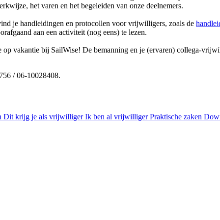
erkwijze, het varen en het begeleiden van onze deelnemers.
ind je handleidingen en protocollen voor vrijwilligers, zoals de
handleid
orafgaand aan een activiteit (nog eens) te lezen.
ee op vakantie bij SailWise! De bemanning en je (ervaren) collega-vrijwi
756 / 06-10028408.
n
Dit krijg je als vrijwilliger
Ik ben al vrijwilliger
Praktische zaken
Down