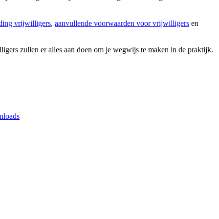
ing vrijwilligers
,
aanvullende voorwaarden voor vrijwilligers
en
lligers zullen er alles aan doen om je wegwijs te maken in de praktijk.
loads