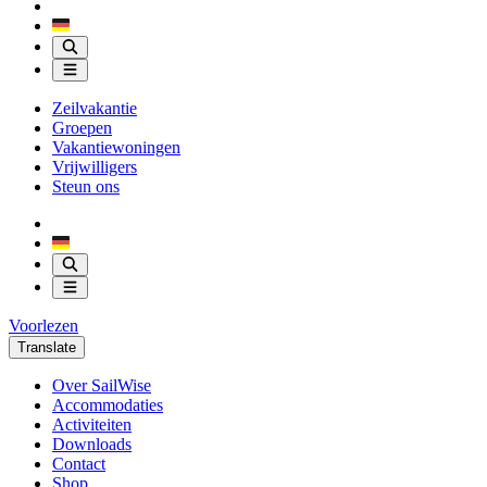
Zeilvakantie
Groepen
Vakantiewoningen
Vrijwilligers
Steun ons
Voorlezen
Translate
Over SailWise
Accommodaties
Activiteiten
Downloads
Contact
Shop