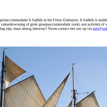
rtaccommodatie It Sailhûs in het Friese Elahuizen. It Sailhûs is multif
 vakantiewoning of grote groepsaccommodatie zoekt, een activiteit of va
n dag zijn, maar alsnog interesse? Neem contact met ons op via
info@sail