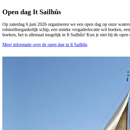
Open dag It Sailhûs
Op zaterdag 6 juni 2026 organiseren we een open dag op onze waterspo
rolstoeltoegankelijk schip, een unieke vergaderlocatie wil boeken, een
boeken, het is allemaal mogelijk in It Sailhûs! Kun je niet bij de ope
Meer informatie over de open dag in It Sailhûs