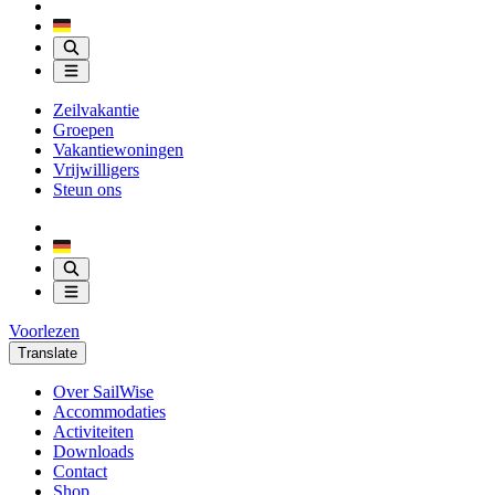
Zeilvakantie
Groepen
Vakantiewoningen
Vrijwilligers
Steun ons
Voorlezen
Translate
Over SailWise
Accommodaties
Activiteiten
Downloads
Contact
Shop