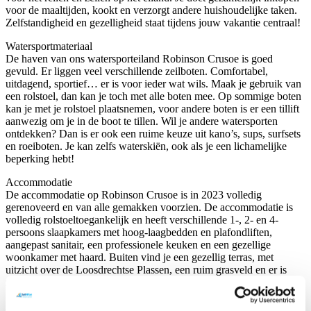
voor de maaltijden, kookt en verzorgt andere huishoudelijke taken.
Zelfstandigheid en gezelligheid staat tijdens jouw vakantie centraal!
Watersportmateriaal
De haven van ons watersporteiland Robinson Crusoe is goed
gevuld. Er liggen veel verschillende zeilboten. Comfortabel,
uitdagend, sportief… er is voor ieder wat wils. Maak je gebruik van
een rolstoel, dan kan je toch met alle boten mee. Op sommige boten
kan je met je rolstoel plaatsnemen, voor andere boten is er een tillift
aanwezig om je in de boot te tillen. Wil je andere watersporten
ontdekken? Dan is er ook een ruime keuze uit kano’s, sups, surfsets
en roeiboten. Je kan zelfs waterskiën, ook als je een lichamelijke
beperking hebt!
Accommodatie
De accommodatie op Robinson Crusoe is in 2023 volledig
gerenoveerd en van alle gemakken voorzien. De accommodatie is
volledig rolstoeltoegankelijk en heeft verschillende 1-, 2- en 4-
persoons slaapkamers met hoog-laagbedden en plafondliften,
aangepast sanitair, een professionele keuken en een gezellige
woonkamer met haard. Buiten vind je een gezellig terras, met
uitzicht over de Loosdrechtse Plassen, een ruim grasveld en er is
zelfs een pizza-oven aanwezig!
Begeleiding