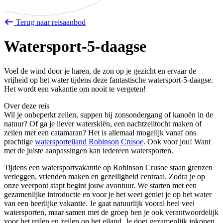
Terug naar reisaanbod
Watersport-5-daagse
Voel de wind door je haren, de zon op je gezicht en ervaar de
vrijheid op het water tijdens deze fantastische watersport-5-daagse.
Het wordt een vakantie om nooit te vergeten!
Over deze reis
Wil je onbeperkt zeilen, suppen bij zonsondergang of kanoën in de
natuur? Of ga je liever waterskiën, een nachtzeiltocht maken of
zeilen met een catamaran? Het is allemaal mogelijk vanaf ons
prachtige
watersporteiland Robinson Crusoe
. Ook voor jou! Want
met de juiste aanpassingen kan iedereen watersporten.
Tijdens een watersportvakantie op Robinson Crusoe staan grenzen
verleggen, vrienden maken en gezelligheid centraal. Zodra je op
onze veerpont stapt begint jouw avontuur. We starten met een
gezamenlijke introductie en voor je het weet geniet je op het water
van een heerlijke vakantie. Je gaat natuurlijk vooral heel veel
watersporten, maar samen met de groep ben je ook verantwoordelijk
voor het reilen en zeilen op het eiland. Je doet gezamenlijk inkopen