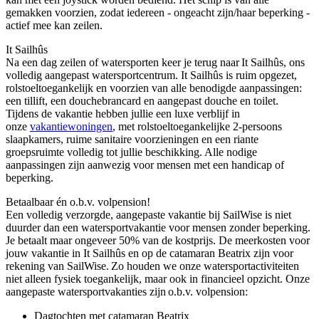
gemakken voorzien, zodat iedereen - ongeacht zijn/haar beperking -
actief mee kan zeilen.
It Sailhûs
Na een dag zeilen of watersporten keer je terug naar It Sailhûs, ons
volledig aangepast watersportcentrum. It Sailhûs is ruim opgezet,
rolstoeltoegankelijk en voorzien van alle benodigde aanpassingen:
een tillift, een douchebrancard en aangepast douche en toilet.
Tijdens de vakantie hebben jullie een luxe verblijf in
onze
vakantiewoningen
, met rolstoeltoegankelijke 2-persoons
slaapkamers, ruime sanitaire voorzieningen en een riante
groepsruimte volledig tot jullie beschikking. Alle nodige
aanpassingen zijn aanwezig voor mensen met een handicap of
beperking.
Betaalbaar én o.b.v. volpension!
Een volledig verzorgde, aangepaste vakantie bij SailWise is niet
duurder dan een watersportvakantie voor mensen zonder beperking.
Je betaalt maar ongeveer 50% van de kostprijs. De meerkosten voor
jouw vakantie in It Sailhûs en op de catamaran Beatrix zijn voor
rekening van SailWise. Zo houden we onze watersportactiviteiten
niet alleen fysiek toegankelijk, maar ook in financieel opzicht. Onze
aangepaste watersportvakanties zijn o.b.v. volpension:
Dagtochten met catamaran Beatrix