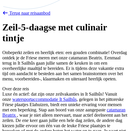
Terug naar reisaanbod
Zeil-5-daagse met culinair
tintje
Onbeperkt zeilen en heerlijk eten: een gouden combinatie! Overdag
ontdek je de Friese meren met onze catamaran Beatrix. Eenmaal
terug in It Sailhûs gaan jullie samen de keuken in om een
overheerlijke maaltijd te bereiden. Er is tijdens deze vakantie extra
tijd om aandacht te besteden aan het samen brainstormen over het
menu, voorbereiden-, klaarmaken en uiteraard heerlijk opeten.
Over deze reis
Luxe én actief: dat zijn onze zeilvakanties in It Sailhûs! Vanuit
onze
watersportaccommodatie It Sailhûs
, gelegen in het pittoreske
Friese plaatjes Elahuizen, biedt een unieke ervaring voor mensen
met een beperking. Stap aan boord van onze aangepaste
catamaran
Beatrix
, waar je niet alleen meevaart, maar actief deelneemt aan het
zeilen. De ene keer gaan jullie een hele dag zeilen, de andere dag
kiezen jullie ervoor om één van de leuke Friese plaatsjes te
bezoeken of met de andere boten het water op te gaan. Je vaart niet