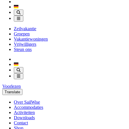
Zeilvakantie
Groepen
Vakantiewoningen
Vrijwilligers
Steun ons
Voorlezen
Translate
Over SailWise
Accommodaties
Activiteiten
Downloads
Contact
Shop