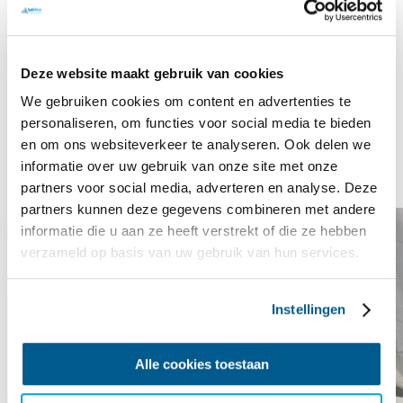
Reis informatie
Prijs
€ 689
Code
A261017A
Deze website maakt gebruik van cookies
Groep
Lichamelijke en/of zintuiglijke beperking (LZ)
We gebruiken cookies om content en advertenties te
Periode
17 - 21 okt 2026
personaliseren, om functies voor social media te bieden
Locatie
It Sailhûs | Beatrix
Deelnemers
8
en om ons websiteverkeer te analyseren. Ook delen we
Aant. dagen
5
informatie over uw gebruik van onze site met onze
Mogelijke alternatieven: Lichamelijke en/of zintuiglijke
partners voor social media, adverteren en analyse. Deze
beperking (LZ), It Sailhûs | Beatrix
partners kunnen deze gegevens combineren met andere
informatie die u aan ze heeft verstrekt of die ze hebben
verzameld op basis van uw gebruik van hun services.
Instellingen
Alle cookies toestaan