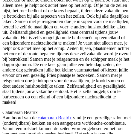
alleen mee, je helpt ook actief mee op het schip. Of je nu de zeilen
hijst, het roer bedient of de koers bepaalt, tijdens deze vakantie ben
je betrokken bij alle aspecten van het zeilen. Ook bij alle dagelijkse
taken. Samen met je reisgenoten doe je inkopen voor de maaltijden,
bereid je zelf de maaltijden en voer je andere huishoudelijke taken
uit. Zelfstandigheid en gezelligheid staat centraal tijdens jouw
vakantie. Het is zelfs mogelijk om te barbecueën op een eiland of
een bijzondere nachtzeiltocht te maken! Je vaart niet alleen mee, je
helpt ook actief mee op het schip. Zeilen hijsen, plaatsnemen achter
het roer of de route bepalen: tijdens deze zeilvakantie word je overal
bij betrokken! Samen met je reisgenoten en de schipper maak je het
dagprogramma. De ene keer gaan jullie een hele dag zeilen, de
andere dag gebruiken jullie het kleine vaarmateriaal of kiezen jullie
ervoor om een gezellig Fries plaatsje te bezoeken. Samen met je
reisgenoten doe je inkopen voor de maaltijden, je kookt samen en
doet andere huishoudelijke taken. Zelfstandigheid en gezelligheid
staat tijdens jouw vakantie centraal. Het is zelfs mogelijk om te
barbecueën op een eiland of een bijzondere nachtzeiltocht te
maken!
Catamaran Beatrix
Aan boord van de
catamaran Beatrix
vind je een gezellige salon met
(onderrijdbare) keuken en een aangepaste wc/douche-combinatie.
Vanuit een rolstoel kunnen de zeilen worden gehesen en het roer
kan met een joystick worden bediend. Het schip is van alle