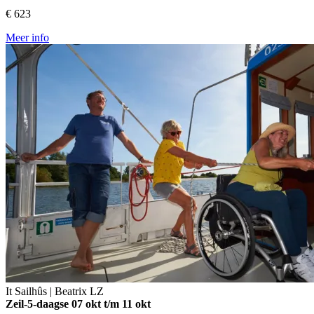
€ 623
Meer info
It Sailhûs | Beatrix
LZ
Zeil-5-daagse
07 okt t/m 11 okt