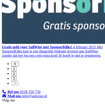
Gratis geld voor SailWise met SponsorKliks!
4 februari 2025
Met
SponsorKliks kun je een financiële bijdrage leveren aan SailWise,
zonder dat het jou een cent extra kost! Je hoeft je niet te registreren.
1
2
3
Bel ons
0228 350 756
Mail ons
info@sailwise.nl
Volg ons