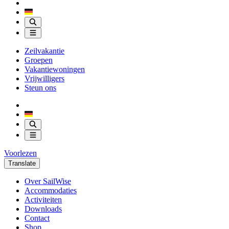
Zeilvakantie
Groepen
Vakantiewoningen
Vrijwilligers
Steun ons
Voorlezen
Translate
Over SailWise
Accommodaties
Activiteiten
Downloads
Contact
Shop