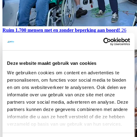
Ruim 1.700 mensen met en zonder beperking aan boord!
26
augustus 2025
Met de rolstoeltoegankelijke Inclusion catamarans
Trude en Witte Zwaan voeren van woensdag tot en met vrijdag
tijdens SAIL Amsterdam maar liefst 300 mensen per dag gratis mee.
Deze website maakt gebruik van cookies
We gebruiken cookies om content en advertenties te
personaliseren, om functies voor social media te bieden
en om ons websiteverkeer te analyseren. Ook delen we
informatie over uw gebruik van onze site met onze
partners voor social media, adverteren en analyse. Deze
partners kunnen deze gegevens combineren met andere
informatie die u aan ze heeft verstrekt of die ze hebben
verzameld op basis van uw gebruik van hun services.