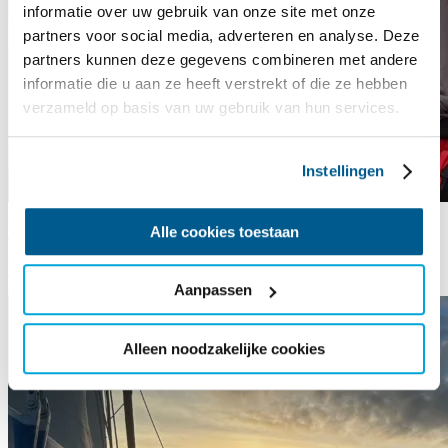
informatie over uw gebruik van onze site met onze
partners voor social media, adverteren en analyse. Deze
partners kunnen deze gegevens combineren met andere
informatie die u aan ze heeft verstrekt of die ze hebben
verzameld op basis van uw gebruik van hun services.
Instellingen
Zeilen met een visuele beperking
24 december 2025
Afgelopen
Alle cookies toestaan
zomer ging Annebelle de Groot mee met twee verschillende
SailWise-activiteiten. Eerder genoot ze al meerdere vakanties op het
watersporteiland Robinson Crusoe. Annebelle, vanaf haar geboorte
slechtziend, vertelt wat SailWise voor haar betekent.
Aanpassen
Alleen noodzakelijke cookies