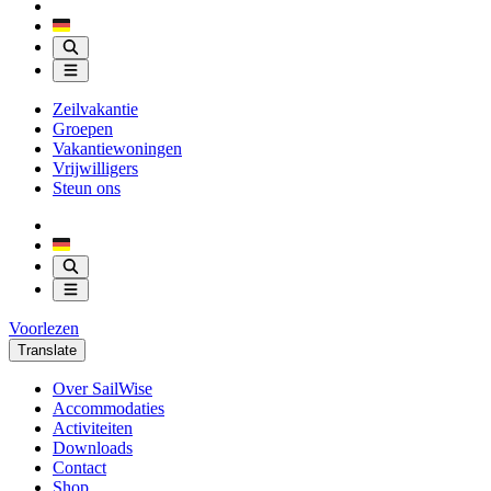
Zeilvakantie
Groepen
Vakantiewoningen
Vrijwilligers
Steun ons
Voorlezen
Translate
Over SailWise
Accommodaties
Activiteiten
Downloads
Contact
Shop