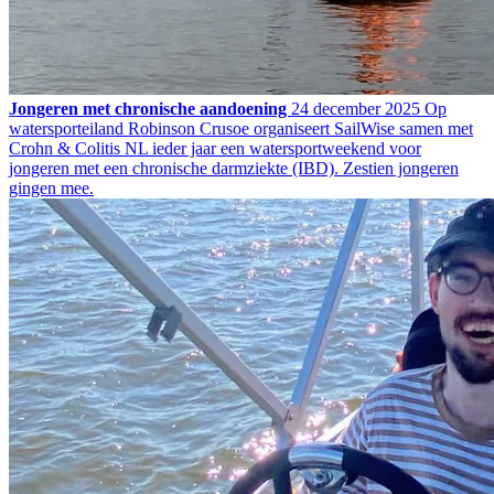
Jongeren met chronische aandoening
24 december 2025
Op
watersporteiland Robinson Crusoe organiseert SailWise samen met
Crohn & Colitis NL ieder jaar een watersportweekend voor
jongeren met een chronische darmziekte (IBD). Zestien jongeren
gingen mee.