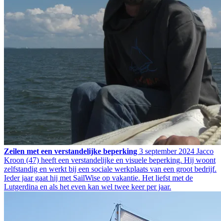
Zeilen met een verstandelijke beperking
3 september 2024
Jacco
Kroon (47) heeft een verstandelijke en visuele beperking. Hij woont
zelfstandig en werkt bij een sociale werkplaats van een groot bedrijf.
Ieder jaar gaat hij met SailWise op vakantie. Het liefst met de
Lutgerdina en als het even kan wel twee keer per jaar.