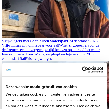
Vrijwilligers meer dan alleen watersport
24 december 2025
Vrijwilligers zijn onmisbaar voor SailWise: zij zorgen ervoor dat
deelnemers een onvergetelijke tijd beleven op en rond het water.
Eén van hen is Lous Wierts, verpleegkundige en sinds 2023
enthousiast SailWise-vrijwilliger.
Deze website maakt gebruik van cookies
We gebruiken cookies om content en advertenties te
personaliseren, om functies voor social media te bieden
en om ons websiteverkeer te analyseren. Ook delen we