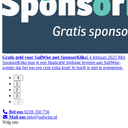
Gratis geld voor SailWise met SponsorKliks!
4 februari 2025
Met
SponsorKliks kun je een financiële bijdrage leveren aan SailWise,
zonder dat het jou een cent extra kost! Je hoeft je niet te registreren.
1
2
3
Bel ons
0228 350 756
Mail ons
info@sailwise.nl
Volg ons