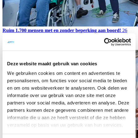
Ruim 1.700 mensen met en zonder beperking aan boord!
26
augustus 2025
Met de rolstoeltoegankelijke Inclusion catamarans
Trude en Witte Zwaan voeren van woensdag tot en met vrijdag
tijdens SAIL Amsterdam maar liefst 300 mensen per dag gratis mee.
Deze website maakt gebruik van cookies
We gebruiken cookies om content en advertenties te
personaliseren, om functies voor social media te bieden
en om ons websiteverkeer te analyseren. Ook delen we
informatie over uw gebruik van onze site met onze
partners voor social media, adverteren en analyse. Deze
partners kunnen deze gegevens combineren met andere
informatie die u aan ze heeft verstrekt of die ze hebben
verzameld op basis van uw gebruik van hun services.