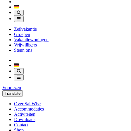
Zeilvakantie
Groepen
Vakantiewoningen
Vrijwilligers
Steun ons
Voorlezen
Translate
Over SailWise
Accommodaties
Activiteiten
Downloads
Contact
Shop